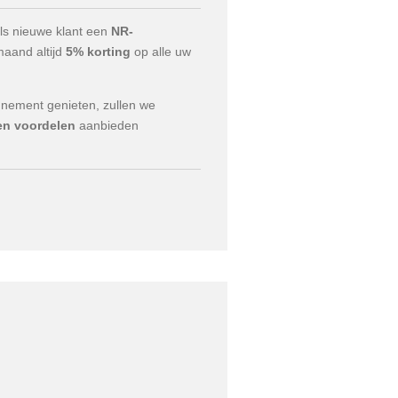
als nieuwe klant een
NR-
aand altijd
5% korting
op alle uw
nnement genieten, zullen we
en voordelen
aanbieden