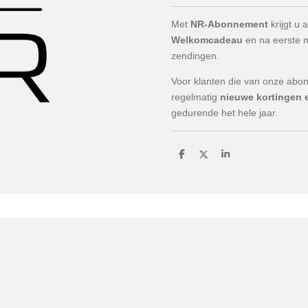
Met
NR-Abonnement
krijgt u 
Welkomcadeau
en na eerste m
zendingen.
Voor klanten die van onze abo
regelmatig
nieuwe kortingen 
gedurende het hele jaar.
D
D
S
e
e
h
l
e
a
e
l
r
n
e